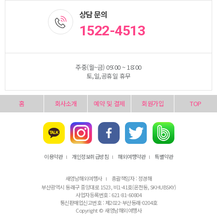
상담 문의
1522-4513
주중(월~금) 09:00 ~ 18:00
토,일,공휴일 휴무
홈
회사소개
예약 및 결제
회원가입
TOP
이용약관
개인정보취급방침
해외여행약관
특별약관
l
l
l
새영남해외여행사
총괄책임자 : 정경해
l
부산광역시 동래구 중앙대로 1523, 비1-41호(온천동, SKHUBSKY)
사업자등록번호 : 621-81-60804
통신판매업신고번호 : 제2022-부산동래-0204호
Copyright © 새영남해외여행사