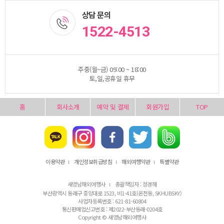
상담 문의
1522-4513
주중(월~금) 09:00 ~ 18:00
토,일,공휴일 휴무
홈
회사소개
예약 및 결제
회원가입
TOP
이용약관
개인정보취급방침
해외여행약관
특별약관
l
l
l
새영남해외여행사
총괄책임자 : 정경해
l
부산광역시 동래구 중앙대로 1523, 비1-41호(온천동, SKHUBSKY)
사업자등록번호 : 621-81-60804
통신판매업신고번호 : 제2022-부산동래-0204호
Copyright © 새영남해외여행사