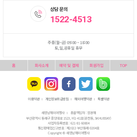
상담 문의
1522-4513
주중(월~금) 09:00 ~ 18:00
토,일,공휴일 휴무
홈
회사소개
예약 및 결제
회원가입
TOP
이용약관
개인정보취급방침
해외여행약관
특별약관
l
l
l
새영남해외여행사
총괄책임자 : 정경해
l
부산광역시 동래구 중앙대로 1523, 비1-41호(온천동, SKHUBSKY)
사업자등록번호 : 621-81-60804
통신판매업신고번호 : 제2022-부산동래-0204호
Copyright © 새영남해외여행사