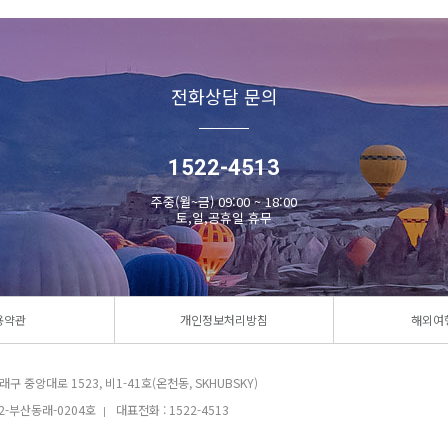
전화상담 문의
1522-4513
주중(월~금) 09:00 ~ 18:00
토,일,공휴일 휴무
용약관
개인정보처리방침
해외여
구 중앙대로 1523, 비1-41호(온천동, SKHUBSKY)
2-부산동래-0204호
대표전화 : 1522-4513
|