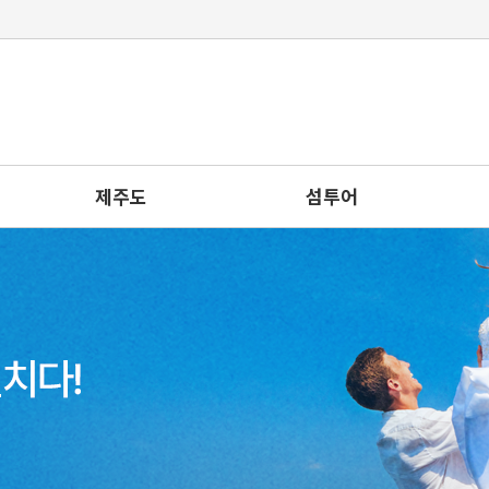
제주도
섬투어