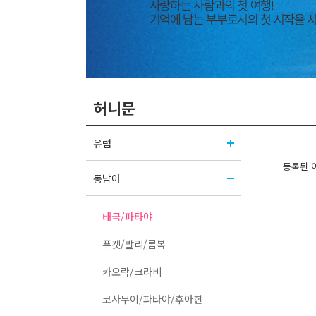
허니문
유럽
등록된 
동남아
태국/파타야
푸켓/발리/롬복
카오락/크라비
코사무이/파타야/후아힌