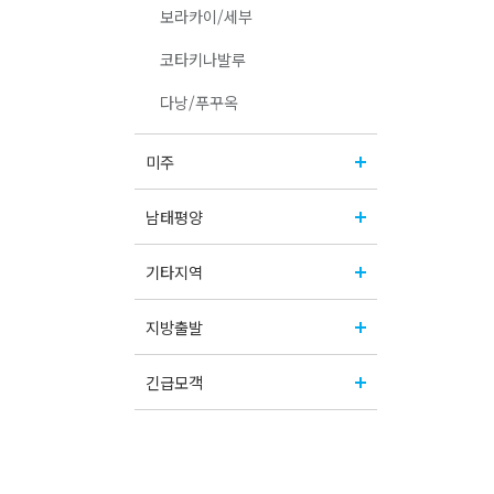
보라카이/세부
코타키나발루
다낭/푸꾸옥
미주
남태평양
기타지역
지방출발
긴급모객